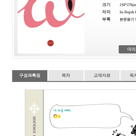
크기
210*276(m
저자
In-Depth 
부록
본문듣기 
구성과특징
목차
교재자료
독