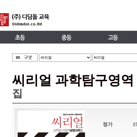
씨리얼 과학탐구영역
집
정가
1