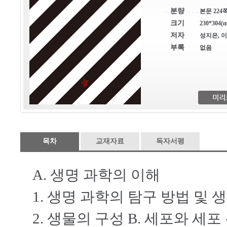
분량
본문 224쪽
크기
230*304(m
저자
성지은, 이
부록
없음
목차
교재자료
독자서평
A. 생명 과학의 이해
1. 생명 과학의 탐구 방법 및 
2. 생물의 구성 B. 세포와 세포