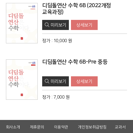
디딤돌연산 수학 6B (2022개정
교육과정)
미리보기
상세보기
정가
:
10,000 원
디딤돌연산 수학 6B-Pre 중등
미리보기
상세보기
정가
:
7,000 원
하
회사소개
제휴문의
이용약관
개인정보취급방침
교과서
단