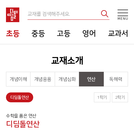
주메뉴 바로가기
본문 바로가기
사이트 정보 및 패밀리사이트 영역
교
재
M
E
N
U
검
메
초등
중등
고등
영어
교과서
색
인
메
교재소개
뉴
개념이해
개념응용
개념심화
연산
독해력
디딤돌연산
1학기
2학기
수학을 품은 연산
디딤돌연산