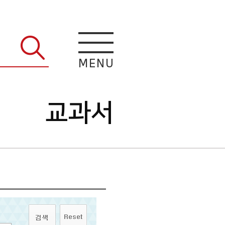
M
E
N
U
교과서