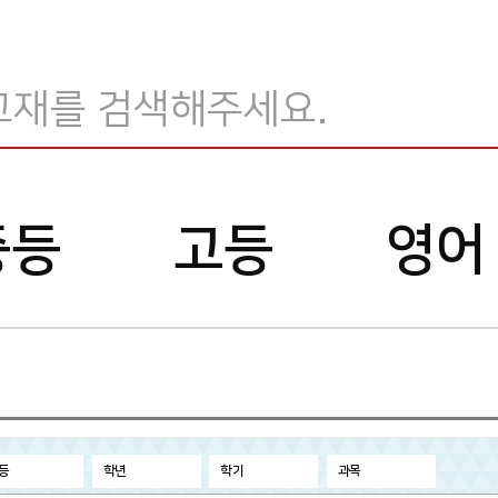
교
재
검
중등
고등
영어
색