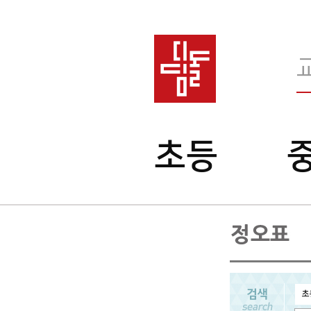
메
초등
인
메
뉴