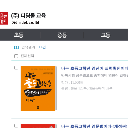
검색결과
:
12건
전체선택
나는 초등고학년 영단어 실력확인이
반복시험 공부법으로 중학예비 영단어 일취
정가 : 11,000원
분량 : 본문 128쪽, 예문&해석 32쪽
나는 초등고학년 영문법이다 (개정판) 