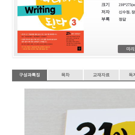
크기
210*275(m
저자
신수정, 
부록
정답
구성과특징
목차
교재자료
독