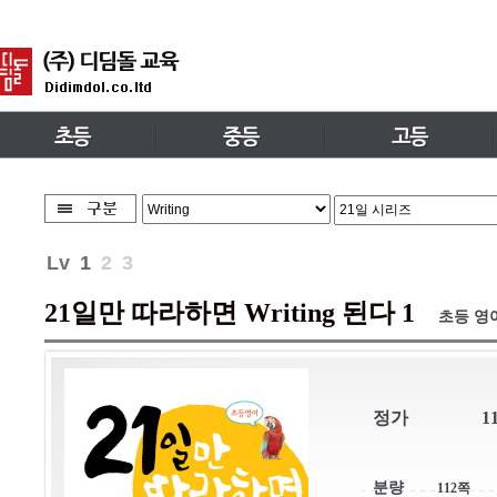
Lv
1
2
3
21일만 따라하면 Writing 된다 1
초등 영
정가
1
분량
112쪽