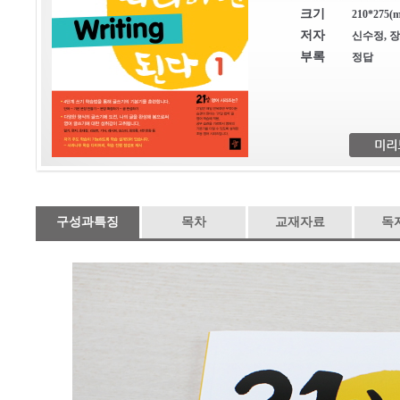
크기
210*275(m
저자
신수정, 
부록
정답
구성과특징
목차
교재자료
독