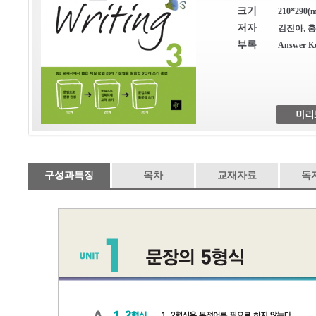
크기
210*290(m
저자
김진아, 
부록
Answer K
구성과특징
목차
교재자료
독