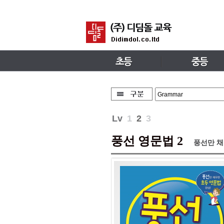
Lv
1
2
3
풍선 영문법 2
풍선만 채