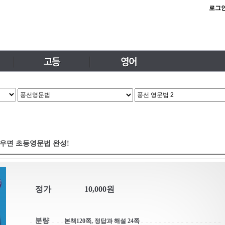
로그
우면 초등영문법 완성!
정가
10,000원
분량
본책120쪽, 정답과 해설 24쪽