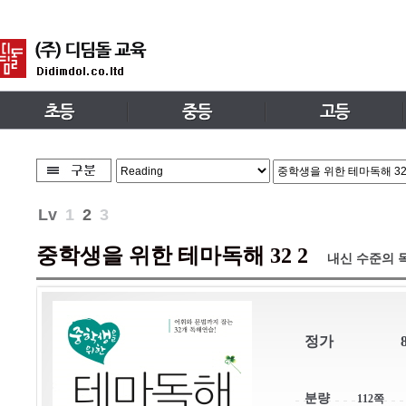
Lv
1
2
3
중학생을 위한 테마독해 32 2
내신 수준의 
정가
분량
112쪽