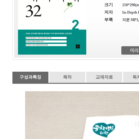
크기
210*290(m
저자
In-Depth 
부록
지문 MP3
구성과특징
목차
교재자료
독