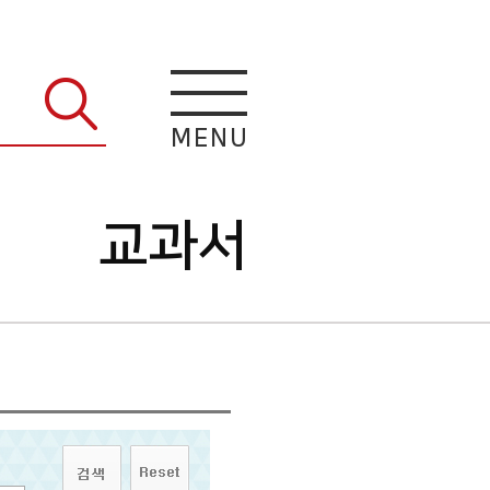
M
E
N
U
교과서