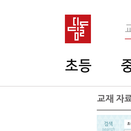
메
초등
인
메
뉴