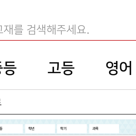
교
재
검
중등
고등
영어
색