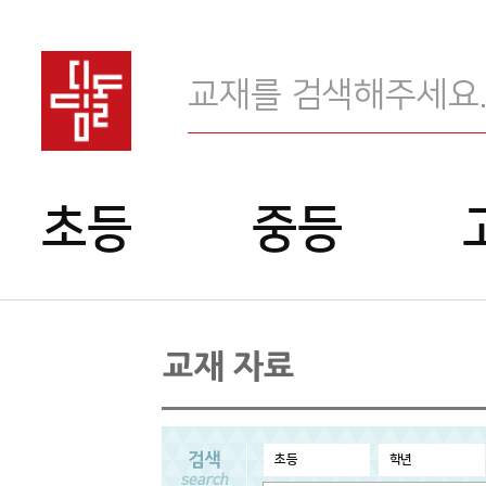
교
재
메
검
초등
중등
색
인
메
뉴