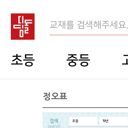
교
재
메
검
초등
중등
색
인
메
뉴