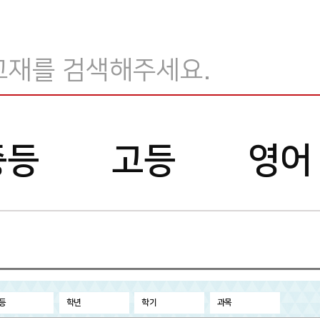
교
재
검
중등
고등
영어
색