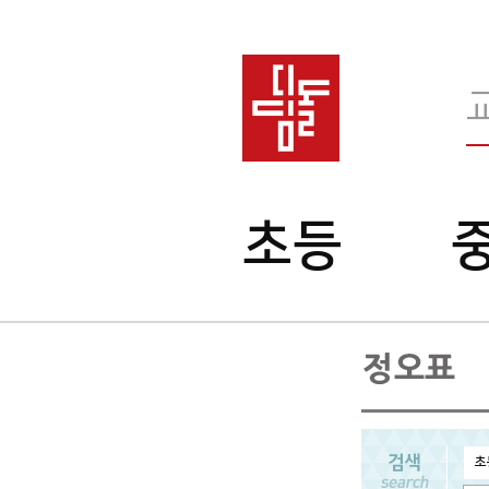
메
초등
인
메
뉴