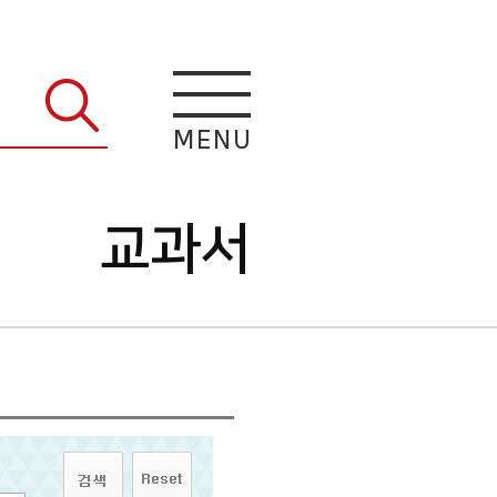
M
E
N
U
교과서